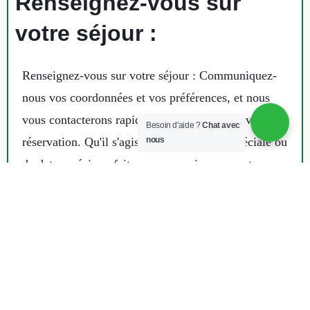
Renseignez-vous sur
votre séjour :
Renseignez-vous sur votre séjour : Communiquez-
nous vos coordonnées et vos préférences, et nous
vous contacterons rapidement pour finaliser votre
Besoin d'aide ?
Chat avec
réservation. Qu'il s'agisse d'une demande spéciale ou
nous
de dates précises, faites-nous savoir comment nous
pouvons rendre votre séjour parfait.
Nom
Courriel
Numéro de téléphone